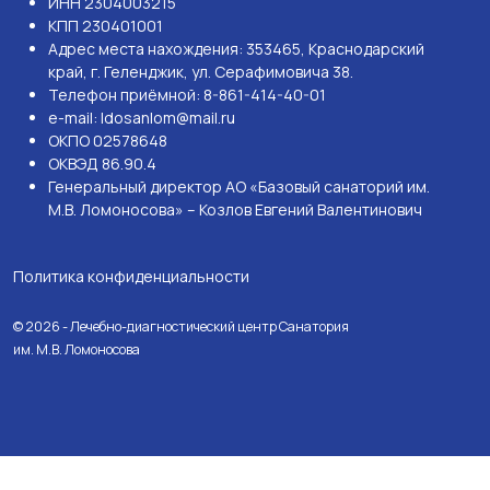
ИНН 2304003215
КПП 230401001
Адрес места нахождения: 353465, Краснодарский
край, г. Геленджик, ул. Серафимовича 38.
Телефон приёмной: 8-861-414-40-01
e-mail: ldosanlom@mail.ru
ОКПО 02578648
ОКВЭД 86.90.4
Генеральный директор АО «Базовый санаторий им.
М.В. Ломоносова» – Козлов Евгений Валентинович
Политика конфиденциальности
© 2026 - Лечебно-диагностический центр Санатория
им. М.В. Ломоносова
Мы используем куки для наилучшего представления