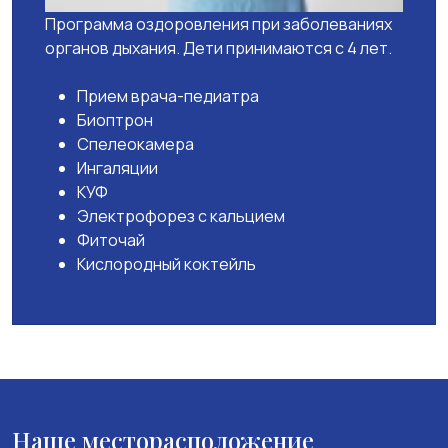
Программа оздоровления при заболеваниях
органов дыхания. Дети принимаются с 4 лет.
Прием врача-педиатра
Биоптрон
Спелеокамера
Ингаляции
КУФ
Электрофорез с кальцием
Фиточай
Кислородный коктейль
Наше месторасположение