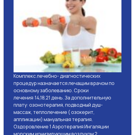
Комплекс лечебно- диагностических
процедур назначается лечащим врачом по
основному заболеванию. Сроки
лечения:14,18,21 день. За дополнительную
плату: озонотерапия, подводный душ-
массаж, теплолечение ( озокерит,
аппликации) мануальная терапия.
Оздоровление 1 Аэротерапия Ингаляции
морским ионизирующим воздухом 2