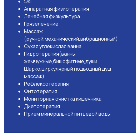
ЭКГ
Аппаратная физиотерапия
Лечебная физкультура
Грязелечение
Массаж
(ручной,механический,вибрационный)
Сухая углекислая ванна
Гидротерапия(ванны
жемчужные,бишофитные,души
Шарко,циркулярный подводный душ-
массаж)
Рефлексотерапия
Фитотерапия
Мониторная очистка кишечника
Диетотерапия
Прием минеральной питьевой воды