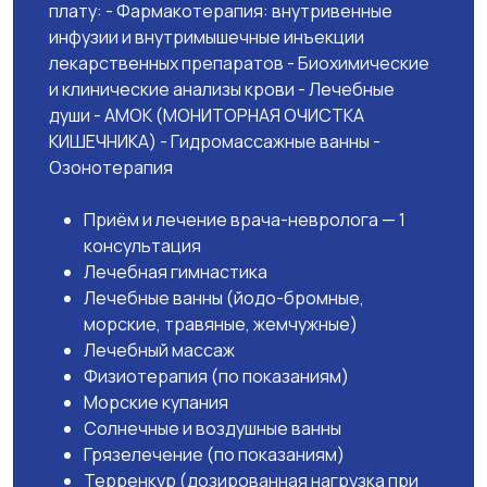
плату: - Фармакотерапия: внутривенные
инфузии и внутримышечные инъекции
лекарственных препаратов - Биохимические
и клинические анализы крови - Лечебные
души - АМОК (МОНИТОРНАЯ ОЧИСТКА
КИШЕЧНИКА) - Гидромассажные ванны -
Озонотерапия
Приём и лечение врача-невролога — 1
консультация
Лечебная гимнастика
Лечебные ванны (йодо-бромные,
морские, травяные, жемчужные)
Лечебный массаж
Физиотерапия (по показаниям)
Морские купания
Солнечные и воздушные ванны
Грязелечение (по показаниям)
Терренкур (дозированная нагрузка при