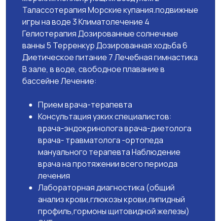
Талассотерапия Морские купания.подвижные
игры на воде 3 Климатолечение 4
Гелиотерапия Дозированные солнечные
ванны 5 Терренкур Дозированная ходьба 6
Диетическое питание 7 Лечебная гимнастика
В зале, в воде, свободное плавание в
бассейне Лечение:
Прием врача-терапевта
Консультация узких специалистов:
врача-эндокринолога врача-диетолога
врача- травматолога -ортопеда
мануального терапевта Наблюдение
врача на протяжении всего периода
лечения
Лабораторная диагностика (общий
анализ крови,глюкозы крови,липидный
профиль,гормоны щитовидной железы)