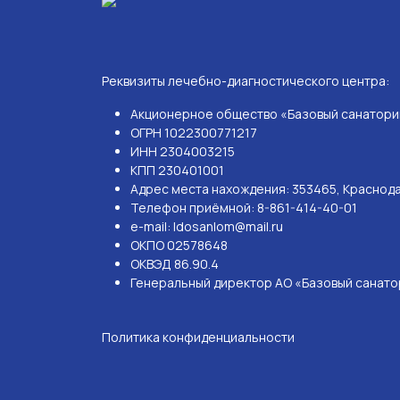
Реквизиты лечебно-диагностического центра:
Акционерное общество «Базовый санаторий
ОГРН 1022300771217
ИНН 2304003215
КПП 230401001
Адрес места нахождения: 353465, Краснодар
Телефон приёмной: 8-861-414-40-01
e-mail: ldosanlom@mail.ru
ОКПО 02578648
ОКВЭД 86.90.4
Генеральный директор АО «Базовый санатор
Политика конфиденциальности