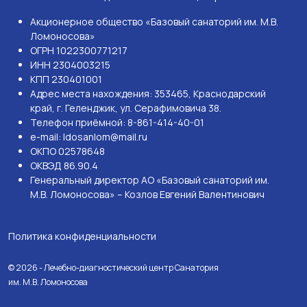
Акционерное общество «Базовый санаторий им. М.В.
Ломоносова»
ОГРН 1022300771217
ИНН 2304003215
КПП 230401001
Адрес места нахождения: 353465, Краснодарский
край, г. Геленджик, ул. Серафимовича 38.
Телефон приёмной: 8-861-414-40-01
e-mail: ldosanlom@mail.ru
ОКПО 02578648
ОКВЭД 86.90.4
Генеральный директор АО «Базовый санаторий им.
М.В. Ломоносова» – Козлов Евгений Валентинович
Политика конфиденциальности
© 2026 - Лечебно-диагностический центр Санатория
им. М.В. Ломоносова