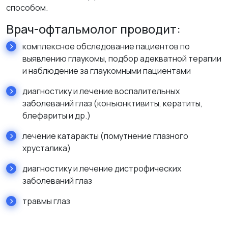
способом.
Врач-офтальмолог проводит:
комплексное обследование пациентов по
выявлению глаукомы, подбор адекватной терапии
и наблюдение за глаукомными пациентами
диагностику и лечение воспалительных
заболеваний глаз (конъюнктивиты, кератиты,
блефариты и др.)
лечение катаракты (помутнение глазного
хрусталика)
диагностику и лечение дистрофических
заболеваний глаз
травмы глаз