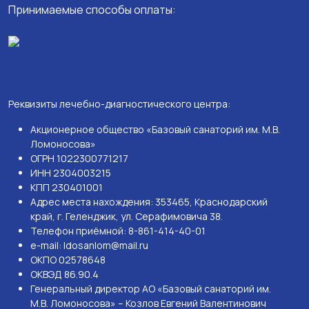
Принимаемые способы оплаты:
Реквизиты лечебно-диагностического центра:
Акционерное общество «Базовый санаторий им. М.В.
Ломоносова»
ОГРН 1022300771217
ИНН 2304003215
КПП 230401001
Адрес места нахождения: 353465, Краснодарский
край, г. Геленджик, ул. Серафимовича 38.
Телефон приёмной: 8-861-414-40-01
e-mail: ldosanlom@mail.ru
ОКПО 02578648
ОКВЭД 86.90.4
Генеральный директор АО «Базовый санаторий им.
М.В. Ломоносова» – Козлов Евгений Валентинович