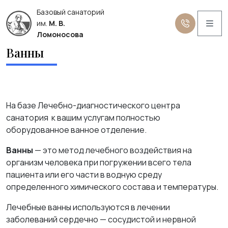
Базовый санаторий
Me
им.
М. В.
Ломоносова
Ванны
На базе Лечебно-диагностического центра
санатория к вашим услугам полностью
оборудованное ванное отделение.
Ванны
— это метод лечебного воздействия на
организм человека при погружении всего тела
пациента или его части в водную среду
определенного химического состава и температуры.
Лечебные ванны используются в лечении
заболеваний сердечно — сосудистой и нервной