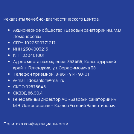
Реквизиты лечебно-диагностического центра:
Акционерное общество «Базовый санаторий им. М.В.
Ломоносова»
ОГРН 1022300771217
ИНН 2304003215
КПП 230401001
Адрес места нахождения: 353465, Краснодарский
край, г. Геленджик, ул. Серафимовича 38.
Телефон приёмной: 8-861-414-40-01
e-mail: ldosanlom@mail.ru
ОКПО 02578648
ОКВЭД 86.90.4
Генеральный директор АО «Базовый санаторий им.
М.В. Ломоносова» – Козлов Евгений Валентинович
Политика конфиденциальности