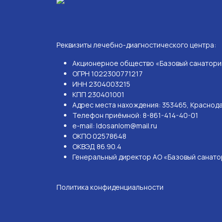
Реквизиты лечебно-диагностического центра:
Акционерное общество «Базовый санаторий
ОГРН 1022300771217
ИНН 2304003215
КПП 230401001
Адрес места нахождения: 353465, Краснодар
Телефон приёмной: 8-861-414-40-01
e-mail: ldosanlom@mail.ru
ОКПО 02578648
ОКВЭД 86.90.4
Генеральный директор АО «Базовый санатор
Политика конфиденциальности