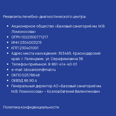
Реквизиты лечебно-диагностического центра:
Акционерное общество «Базовый санаторий им. М.В.
Ломоносова»
ОГРН 1022300771217
ИНН 2304003215
КПП 230401001
Адрес места нахождения: 353465, Краснодарский
край, г. Геленджик, ул. Серафимовича 38.
Телефон приёмной: 8-861-414-40-01
e-mail: ldosanlom@mail.ru
ОКПО 02578648
ОКВЭД 86.90.4
Генеральный директор АО «Базовый санаторий им.
М.В. Ломоносова» – Козлов Евгений Валентинович
Политика конфиденциальности