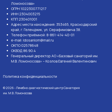
Ломоносова»
ОГРН 1022300771217
ИНН 2304003215
КПП 230401001
Адрес места нахождения: 353465, Краснодарский
край, г. Геленджик, ул. Серафимовича 38.
Телефон приёмной: 8-861-414-40-01
e-mail: ldosanlom@mail.ru
ОКПО 02578648
ОКВЭД 86.90.4
Генеральный директор АО «Базовый санаторий им.
М.В. Ломоносова» – Козлов Евгений Валентинович
Политика конфиденциальности
© 2026 - Лечебно-диагностический центр Санатория
им. М.В. Ломоносова